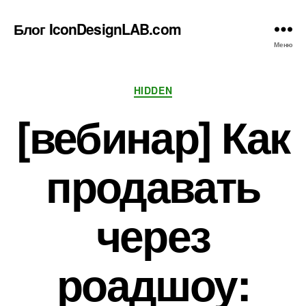
Блог IconDesignLAB.com
Меню
Рубрики
HIDDEN
[вебинар] Как
продавать
через
роадшоу: