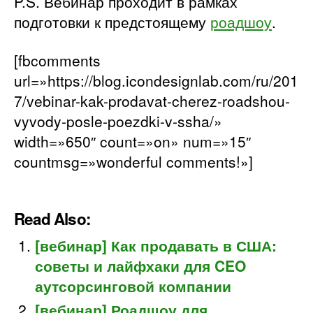
P.S. Вебинар проходит в рамках
подготовки к предстоящему
роадшоу
.
[fbcomments
url=»https://blog.icondesignlab.com/ru/201
7/vebinar-kak-prodavat-cherez-roadshou-
vyvody-posle-poezdki-v-ssha/»
width=»650″ count=»on» num=»15″
countmsg=»wonderful comments!»]
Read Also:
[вебинар] Как продавать в США:
советы и лайфхаки для CEO
аутсорсинговой компании
[вебинар] Роадшоу для