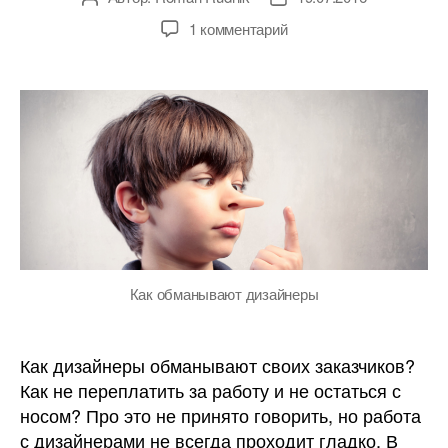
записи
записи
к
1 комментарий
записи
Как
не
стать
жертвой
дизайнера-
афериста:
8
самых
популярных
способов
обмана
Как обманывают дизайнеры
Как дизайнеры обманывают своих заказчиков?
Как не переплатить за работу и не остаться с
носом? Про это не принято говорить, но работа
с дизайнерами не всегда проходит гладко. В