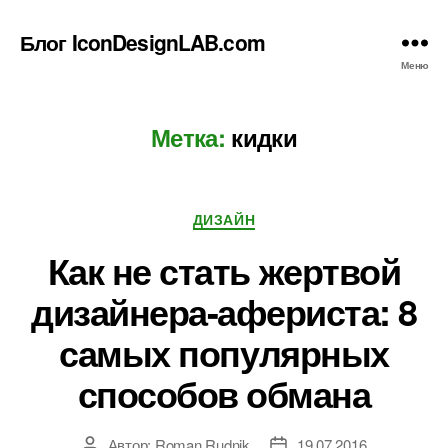
Блог IconDesignLAB.com
Меню
Метка:
кидки
Рубрики
ДИЗАЙН
Как не стать жертвой
дизайнера-афериста: 8
самых популярных
способов обмана
Автор:
Roman Rudnik
19.07.2016
Автор
Дата