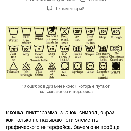
записи
записи
к
1 комментарий
записи
10
ошибок
в
дизайне
иконок,
которые
путают
пользователей
интерфейса
10 ошибок в дизайне иконок, которые путают
пользователей интерфейса
Иконка, пиктограмма, значок, символ, образ —
как только не называют эти элементы
графического интерфейса. Зачем они вообще