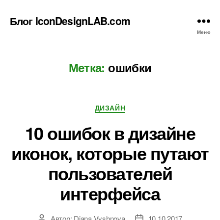
Блог IconDesignLAB.com
Меню
Метка:
ошибки
Рубрики
ДИЗАЙН
10 ошибок в дизайне
иконок, которые путают
пользователей
интерфейса
Автор:
Diana Vyshnova
10.10.2017
Автор
Дата