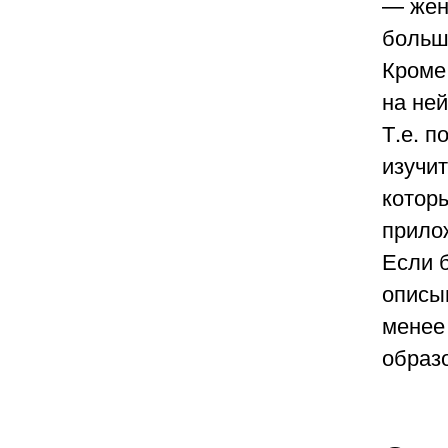
— жен
больш
Кроме 
на не
Т.е. п
изучи
котор
прило
Если б
описыв
менее
образо