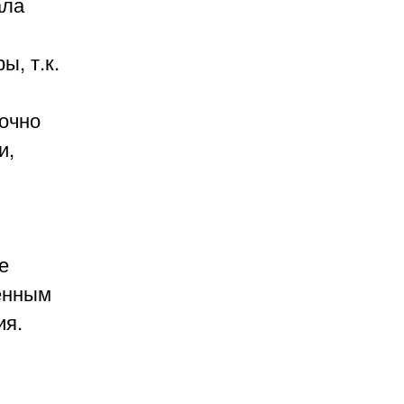
ала
ы, т.к.
точно
и,
е
венным
ия.