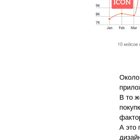
10 кейсов 
Окол
прило
В то 
покуп
факто
А это 
дизайн