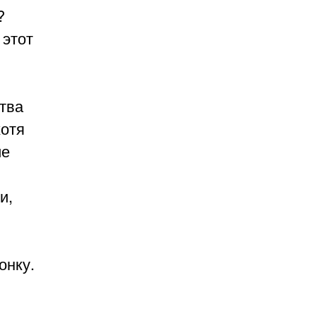
?
 этот
тва
хотя
ие
и,
онку.