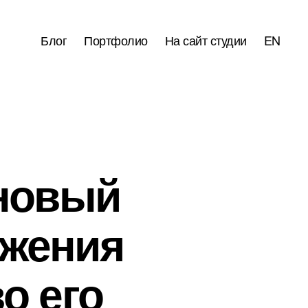
Блог
Портфолио
На сайт студии
EN
 новый
ожения
о его