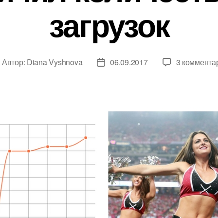
загрузок
Автор:
Diana Vyshnova
06.09.2017
3 коммента
втор
Дата
аписи
записи