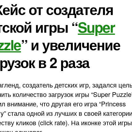
 Кейс от создателя
тской игры “
Super
zzle
” и увеличение
рузок в 2 раза
гленд, создатель детских игр, задался цел
ить количество загрузок игры “Super Puzzle
л внимание, что другая его игра “Princess
” стала одной из лучших в своей категории
ству кликов (click rate). На иконке этой игр
ажен единорог.