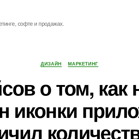
етинге, софте и продажах.
Рубрики
ДИЗАЙН
МАРКЕТИНГ
йсов о том, как
н иконки прил
ичил количеств