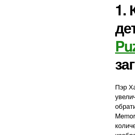
1.
де
Pu
заг
Пэр Ха
увелич
обрати
Memory
количе
изобр