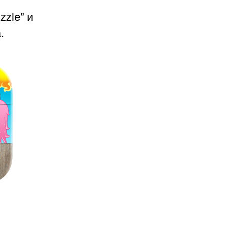
zzle” и
.