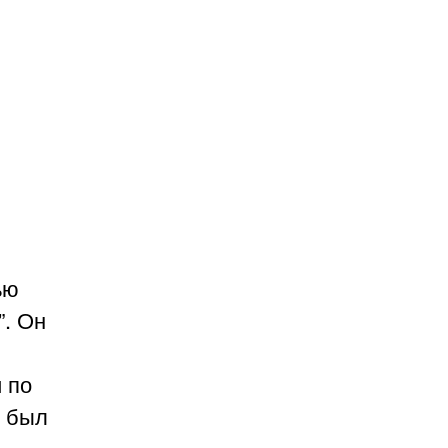
ью
”. Он
 по
ы был