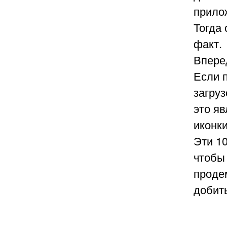
прило
Тогда 
факт.
Впере
Если 
загруз
это я
иконки
Эти 10
чтобы
проде
добить