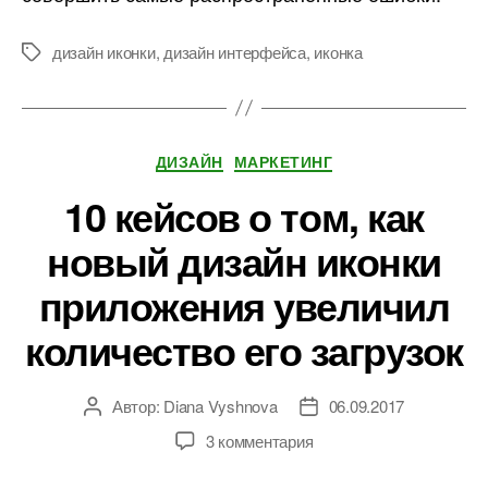
дизайн иконки
,
дизайн интерфейса
,
иконка
Метки
Рубрики
ДИЗАЙН
МАРКЕТИНГ
10 кейсов о том, как
новый дизайн иконки
приложения увеличил
количество его загрузок
Автор:
Diana Vyshnova
06.09.2017
Автор
Дата
записи
записи
к
3 комментария
записи
10