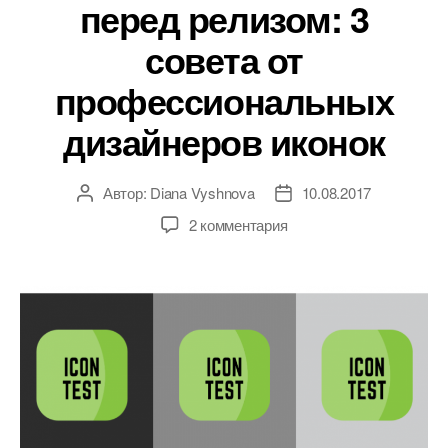
перед релизом: 3
совета от
профессиональных
дизайнеров иконок
Автор:
Diana Vyshnova
10.08.2017
Автор
Дата
записи
записи
к
2 комментария
записи
Как
протестировать
иконку
приложения
перед
релизом:
3
совета
от