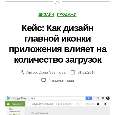
Рубрики
ДИЗАЙН
ПРОДАЖИ
Кейс: Как дизайн
главной иконки
приложения влияет на
количество загрузок
Автор:
Diana Vyshnova
01.02.2017
Автор
Дата
записи
записи
к
4 комментария
записи
Кейс:
Как
дизайн
главной
иконки