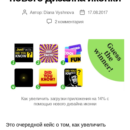
Автор:
Diana Vyshnova
17.08.2017
Автор
Дата
записи
записи
к
2 комментария
записи
Кейс:
Как
увеличить
загрузки
приложения
на
14,22
с
помощью
нового
дизайна
Как увеличить загрузки приложения на 14% с
помощью нового дизайна иконки
иконки
Это очередной кейс о том, как увеличить