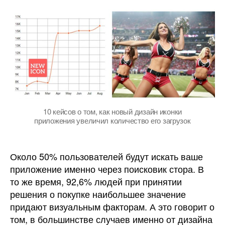
кейсов
о
том,
как
новый
дизайн
иконки
приложения
увеличил
количество
10 кейсов о том, как новый дизайн иконки
приложения увеличил количество его загрузок
его
загрузок
Около 50% пользователей будут искать ваше
приложение именно через поисковик стора. В
то же время, 92,6% людей при принятии
решения о покупке наибольшее значение
придают визуальным факторам. А это говорит о
том, в большинстве случаев именно от дизайна